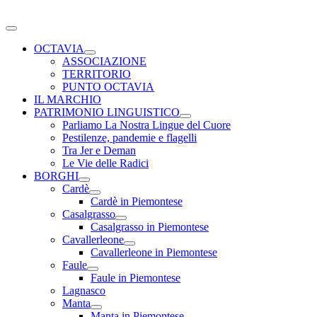
Salta
al
Toggle
contenuto
Navigation
OCTAVIA
ASSOCIAZIONE
TERRITORIO
PUNTO OCTAVIA
IL MARCHIO
PATRIMONIO LINGUISTICO
Parliamo La Nostra Lingue del Cuore
Pestilenze, pandemie e flagelli
Tra Jer e Deman
Le Vie delle Radici
BORGHI
Cardè
Cardè in Piemontese
Casalgrasso
Casalgrasso in Piemontese
Cavallerleone
Cavallerleone in Piemontese
Faule
Faule in Piemontese
Lagnasco
Manta
Manta in Piemontese