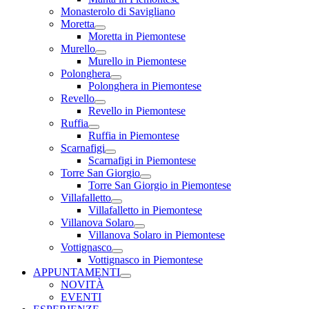
Monasterolo di Savigliano
Moretta
Moretta in Piemontese
Murello
Murello in Piemontese
Polonghera
Polonghera in Piemontese
Revello
Revello in Piemontese
Ruffia
Ruffia in Piemontese
Scarnafigi
Scarnafigi in Piemontese
Torre San Giorgio
Torre San Giorgio in Piemontese
Villafalletto
Villafalletto in Piemontese
Villanova Solaro
Villanova Solaro in Piemontese
Vottignasco
Vottignasco in Piemontese
APPUNTAMENTI
NOVITÀ
EVENTI