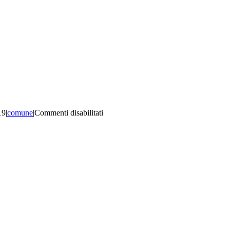
su
19
|
comune
|
Commenti disabilitati
Ruffia