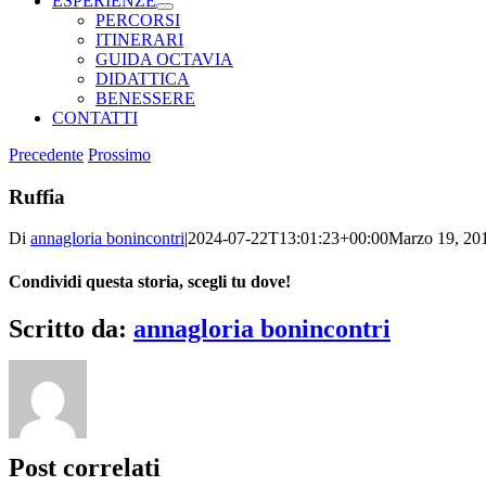
ESPERIENZE
PERCORSI
ITINERARI
GUIDA OCTAVIA
DIDATTICA
BENESSERE
CONTATTI
Precedente
Prossimo
Ruffia
Di
annagloria bonincontri
|
2024-07-22T13:01:23+00:00
Marzo 19, 20
Condividi questa storia, scegli tu dove!
Facebook
X
Bluesky
Reddit
LinkedIn
WhatsApp
Telegram
Tumblr
Xing
Email
Copy
Scritto da:
annagloria bonincontri
Link
Post correlati